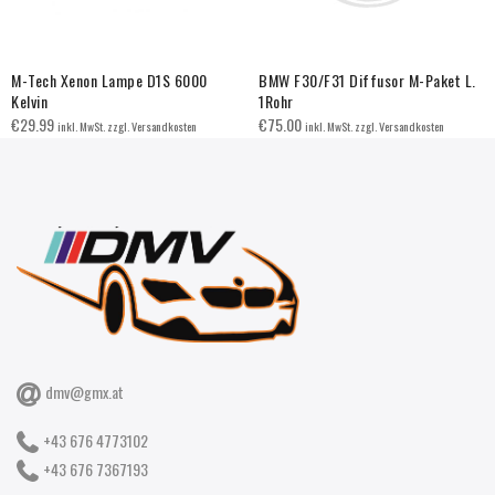
M-Tech Xenon Lampe D1S 6000
BMW F30/F31 Diffusor M-Paket L.
Kelvin
1Rohr
€
29.99
€
75.00
inkl. MwSt. zzgl. Versandkosten
inkl. MwSt. zzgl. Versandkosten
dmv@gmx.at
+43 676 4773102
+43 676 7367193