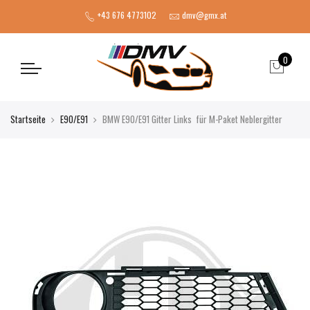
+43 676 4773102
dmv@gmx.at
0
Startseite
E90/E91
BMW E90/E91 Gitter Links für M-Paket Neblergitter