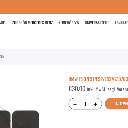
AUDI
ZUBEHÖR MERCEDES BENZ
ZUBEHÖR VW
UNIVERSALTEILE
LENKRA
tk.
BMW E90/E91/E92/E93/G30/G3
€
30.00
inkl. MwSt. zzgl. Vers
IN DE