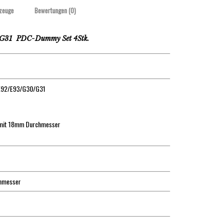
zeuge
Bewertungen (0)
31 PDC-Dummy Set 4Stk.
1/E92/E93/G30/G31
e mit 18mm Durchmesser
chmesser