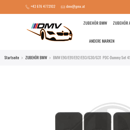
+43 676 4773102
dmv@gmx.at
ZUBEHÖR BMW
ZUBEHÖR 
ANDERE MARKEN
Startseite
ZUBEHÖR BMW
BMW E90/E91/E92/E93/G30/G31 PDC-Dummy Set 4S