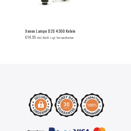
Xenon Lampe D2S 4300 Kelvin
BMW E60/E6
Doppelsteg
€
14.95
inkl. MwSt. zzgl. Versandkosten
€
65.00
inkl. 