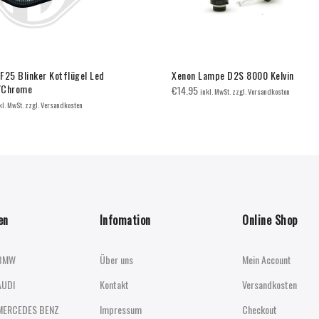
F25 Blinker Kotflügel Led
Xenon Lampe D2S 8000 Kelvin
/Chrome
€
14.95
inkl. MwSt. zzgl. Versandkosten
kl. MwSt. zzgl. Versandkosten
en
Infomation
Online Shop
BMW
Über uns
Mein Account
AUDI
Kontakt
Versandkosten
MERCEDES BENZ
Impressum
Checkout