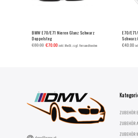
rz
BMW E70/E71 Nieren Glanz Schwarz
E70/E71/
Doppelsteg
Schwarz
€
80.00
€
70.00
€
40.00
inkl. MwSt. zzgl. Versandkosten
in
Kategori
ZUBEHÖR 
ZUBEHÖR 
ZUBEHÖR 
dmv@gmx.at