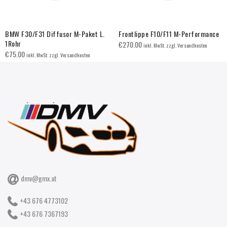
BMW F30/F31 Diffusor M-Paket L.
Frontlippe F10/F11 M-Performance
1Rohr
€
270.00
inkl. MwSt. zzgl. Versandkosten
€
75.00
inkl. MwSt. zzgl. Versandkosten
dmv@gmx.at
+43 676 4773102
+43 676 7367193