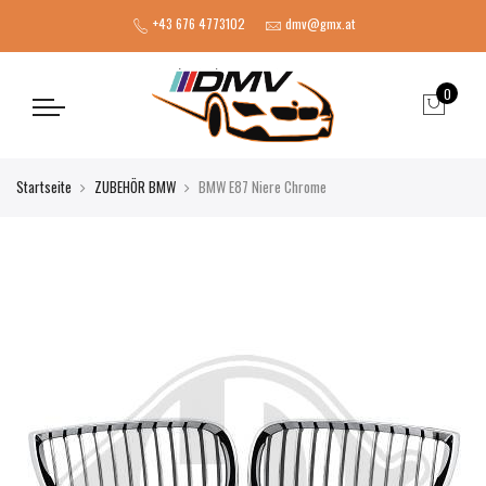
+43 676 4773102
dmv@gmx.at
0
Startseite
ZUBEHÖR BMW
BMW E87 Niere Chrome