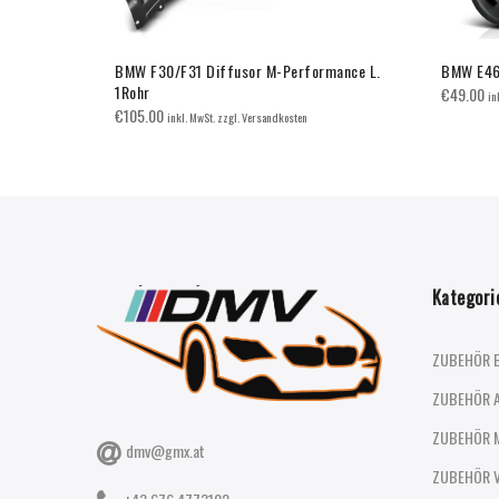
elvin
BMW F30/F31 Diffusor M-Performance L.
BMW E46 
1Rohr
€
49.00
in
€
105.00
inkl. MwSt. zzgl. Versandkosten
Kategori
ZUBEHÖR 
ZUBEHÖR 
ZUBEHÖR 
dmv@gmx.at
ZUBEHÖR 