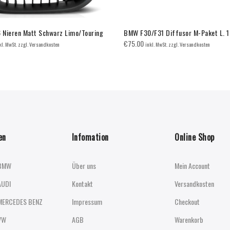
Nieren Matt Schwarz Limo/Touring
BMW F30/F31 Diffusor M-Paket L. 1
€
75.00
kl. MwSt. zzgl. Versandkosten
inkl. MwSt. zzgl. Versandkosten
en
Infomation
Online Shop
BMW
Über uns
Mein Account
AUDI
Kontakt
Versandkosten
MERCEDES BENZ
Impressum
Checkout
VW
AGB
Warenkorb