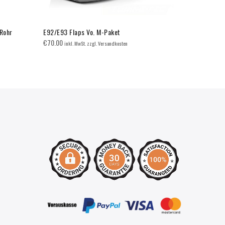
Rohr
E92/E93 Flaps Vo. M-Paket
BMW E60/E6
Doppelsteg
€
70.00
inkl. MwSt. zzgl. Versandkosten
€
65.00
inkl. 