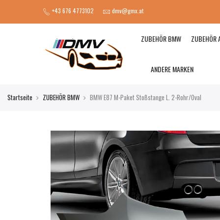
+43 676 4773102
dmv@gmx.at
ZUBEHÖR BMW
ZUBEHÖR 
ANDERE MARKEN
Startseite
ZUBEHÖR BMW
BMW E87 M-Paket Stoßstange L. 2-Rohr/Oval