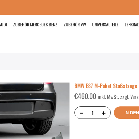
AUDI
ZUBEHÖR MERCEDES BENZ
ZUBEHÖR VW
UNIVERSALTEILE
LENKRA
BMW E87 M-Paket Stoßstange L
€
460.00
inkl. MwSt. zzgl. Ve
IN DE