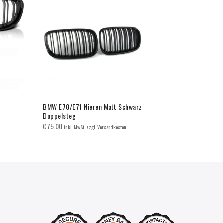
BMW E70/E71 Nieren Matt Schwarz
BMW E46 Ni
Doppelsteg
Limo/Tourin
€
75.00
€
55.00
inkl. MwSt. zzgl. Versandkosten
inkl. 