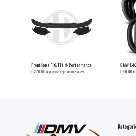
Frontlippe F10/F11 M-Performance
BMW E46 
€
270.00
€
49.00
inkl. MwSt. zzgl. Versandkosten
in
Kategori