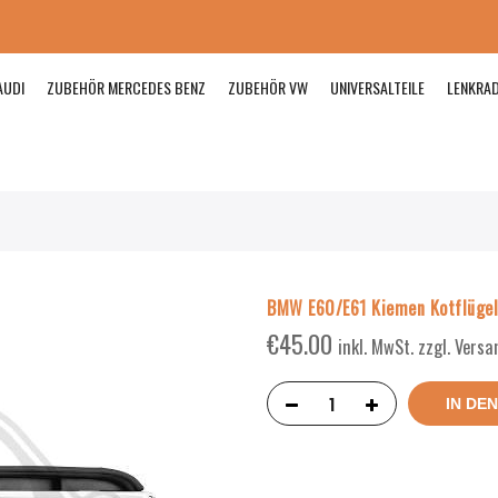
AUDI
ZUBEHÖR MERCEDES BENZ
ZUBEHÖR VW
UNIVERSALTEILE
LENKRA
BMW E60/E61 Kiemen Kotflügel 
€
45.00
inkl. MwSt. zzgl. Vers
IN DE