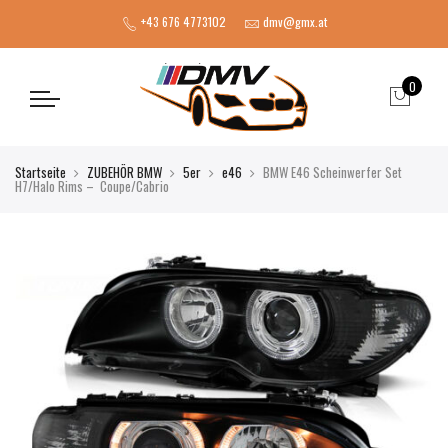
+43 676 4773102
dmv@gmx.at
0
Startseite
ZUBEHÖR BMW
5er
e46
BMW E46 Scheinwerfer Set
H7/Halo Rims – Coupe/Cabrio