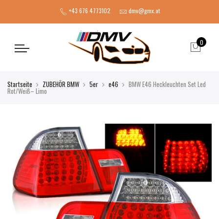
+43 676 4773102
dmv@gmx.at
0
Startseite
ZUBEHÖR BMW
5er
e46
BMW E46 Heckleuchten Set Led
Rot/Weiß– Limo