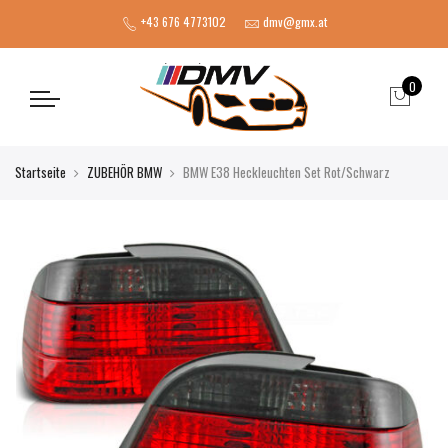
+43 676 4773102
dmv@gmx.at
0
Startseite
ZUBEHÖR BMW
BMW E38 Heckleuchten Set Rot/Schwarz