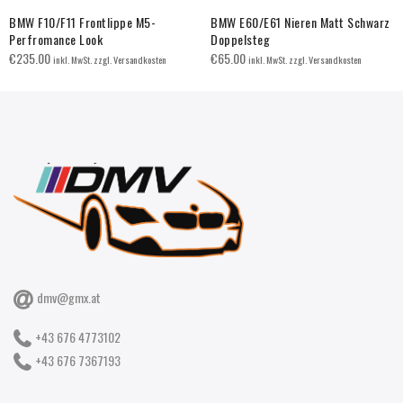
BMW F10/F11 Frontlippe M5-
BMW E60/E61 Nieren Matt Schwarz
Perfromance Look
Doppelsteg
€
235.00
€
65.00
inkl. MwSt. zzgl. Versandkosten
inkl. MwSt. zzgl. Versandkosten
dmv@gmx.at
+43 676 4773102
+43 676 7367193