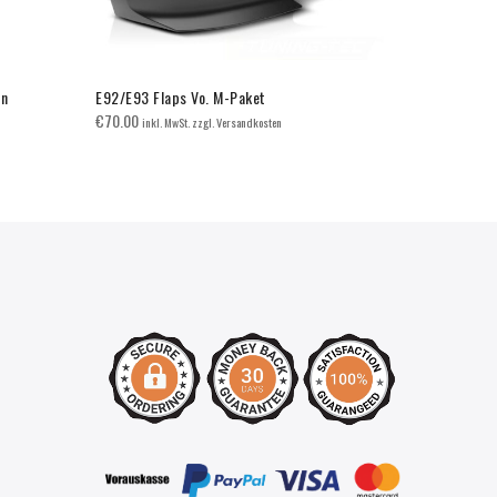
in
E92/E93 Flaps Vo. M-Paket
BMW F30/F3
€
70.00
€
70.00
inkl. MwSt. zzgl. Versandkosten
inkl. 