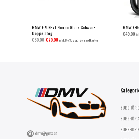
arz
BMW E70/E71 Nieren Glanz Schwarz
BMW E46 
Doppelsteg
€
49.00
in
€
80.00
€
70.00
inkl. MwSt. zzgl. Versandkosten
Kategori
ZUBEHÖR 
ZUBEHÖR 
ZUBEHÖR 
dmv@gmx.at