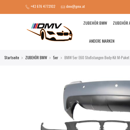
+43 676 4773102
dmv@gmx.at
ZUBEHÖR BMW
ZUBEHÖR 
ANDERE MARKEN
Startseite
ZUBEHÖR BMW
5er
BMW 5er E60 Stoßstangen Body-Kit M-Paket 