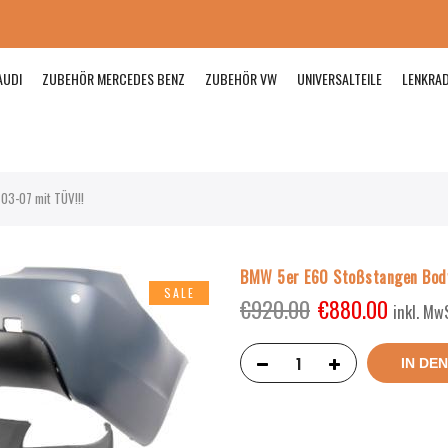
AUDI
ZUBEHÖR MERCEDES BENZ
ZUBEHÖR VW
UNIVERSALTEILE
LENKRA
03-07 mit TÜV!!!
BMW 5er E60 Stoßstangen Body
SALE
€
920.00
€
880.00
inkl. Mw
IN DE