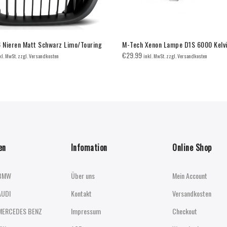
Nieren Matt Schwarz Limo/Touring
M-Tech Xenon Lampe D1S 6000 Kelv
€
29.99
kl. MwSt. zzgl. Versandkosten
inkl. MwSt. zzgl. Versandkosten
en
Infomation
Online Shop
BMW
Über uns
Mein Account
AUDI
Kontakt
Versandkosten
MERCEDES BENZ
Impressum
Checkout