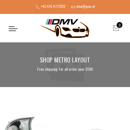
+43 676 4773102
dmv@gmx.at
0
SHOP METRO LAYOUT
Free shipping for all order over $100