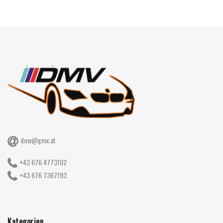
dmv@gmx.at
+43 676 4773102
+43 676 7367193
Kategorien