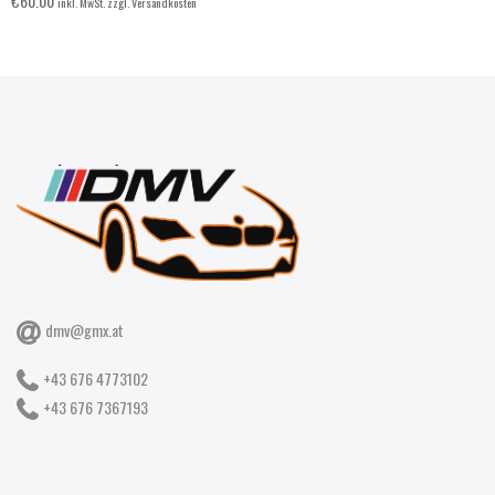
€
60.00
inkl. MwSt. zzgl. Versandkosten
dmv@gmx.at
+43 676 4773102
+43 676 7367193