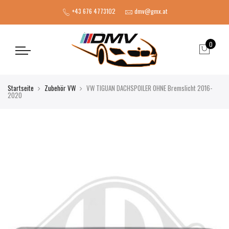
+43 676 4773102
dmv@gmx.at
0
Startseite
Zubehör VW
VW TIGUAN DACHSPOILER OHNE Bremslicht 2016-
2020