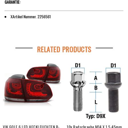
GARANTIE:
XArtikel Nummer.
2256561
RELATED PRODUCTS
VW GOLF 6 LED HECKLEUCHTEN R-
10x Radschraube M14 X 1,5 45mm