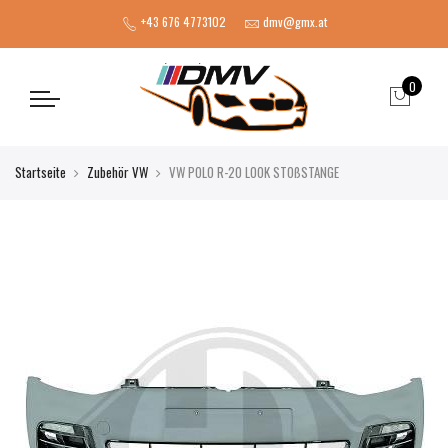
+43 676 4773102
dmv@gmx.at
0
Startseite
Zubehör VW
VW POLO R-20 LOOK STOßSTANGE