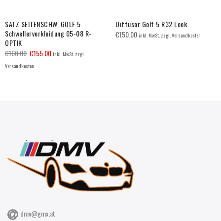
SATZ SEITENSCHW. GOLF 5
Diffusor Golf 5 R32 Look
Schwellerverkleidung 05-08 R-
€
150.00
inkl. MwSt. zzgl. Versandkosten
OPTIK
€
160.00
€
155.00
inkl. MwSt. zzgl.
Versandkosten
dmv@gmx.at