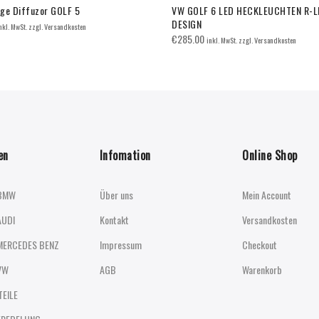
ge Diffuzor GOLF 5
VW GOLF 6 LED HECKLEUCHTEN R-L
DESIGN
nkl. MwSt. zzgl. Versandkosten
€
285.00
inkl. MwSt. zzgl. Versandkosten
en
Infomation
Online Shop
BMW
Über uns
Mein Account
AUDI
Kontakt
Versandkosten
MERCEDES BENZ
Impressum
Checkout
VW
AGB
Warenkorb
TEILE