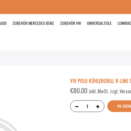
AUDI
ZUBEHÖR MERCEDES BENZ
ZUBEHÖR VW
UNIVERSALTEILE
LENKRA
VW POLO KÜHLERGRILL R-LINE 
€
80.00
inkl. MwSt. zzgl. Vers
IN DE