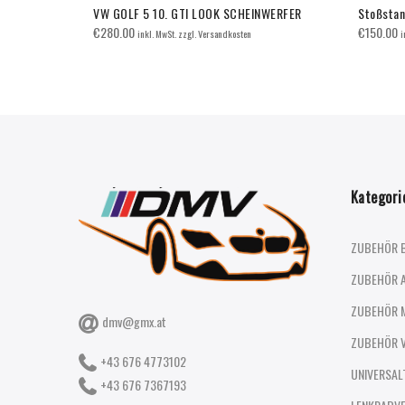
T 6
VW GOLF 5 10. GTI LOOK SCHEINWERFER
Stoßstan
€
280.00
€
150.00
inkl. MwSt. zzgl. Versandkosten
i
Kategori
ZUBEHÖR 
ZUBEHÖR 
ZUBEHÖR 
dmv@gmx.at
ZUBEHÖR 
+43 676 4773102
UNIVERSAL
+43 676 7367193