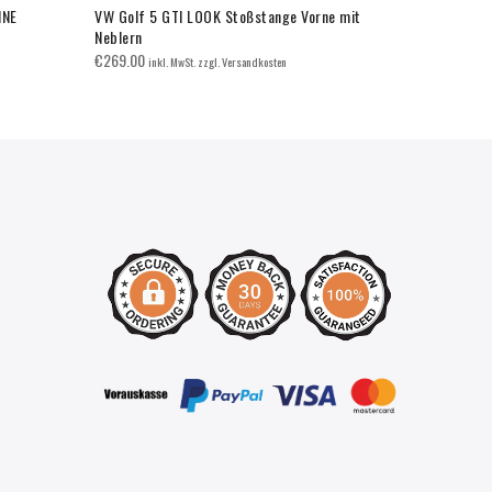
INE
VW Golf 5 GTI LOOK Stoßstange Vorne mit
LED Dynamis
Neblern
€
60.00
inkl. 
€
269.00
inkl. MwSt. zzgl. Versandkosten