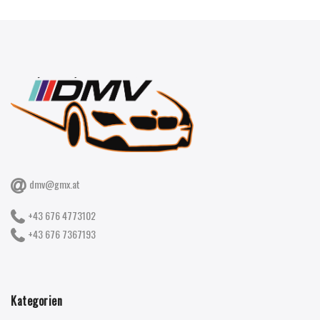
dmv@gmx.at
+43 676 4773102
+43 676 7367193
Kategorien