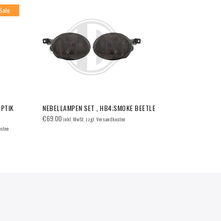
Sale
OPTIK
NEBELLAMPEN SET , HB4;SMOKE BEETLE
STOßSTANGE
FÜR SRA St
€
69.00
inkl. MwSt. zzgl. Versandkosten
€
330.00
osten
inkl