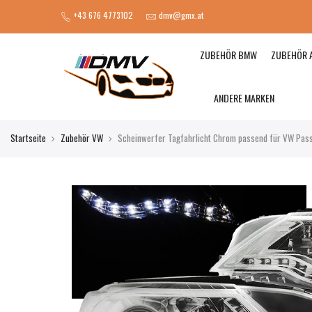
+43 676 4773102
dmv@gmx.at
ZUBEHÖR BMW
ZUBEHÖR 
ANDERE MARKEN
Startseite
Zubehör VW
Scheinwerfer Tagfahrlicht Chrom passend für VW Pas