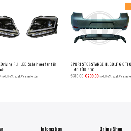
Driving Full LED Scheinwerfer für
SPORTSTOßSTANGE HI.GOLF 6 GTI 
ok
LIMO FÜR PDC
0
€
310.00
€
299.00
inkl. MwSt. zzgl. Versandkosten
inkl. MwSt. zzgl. Versandk
en
Infomation
Online Shop