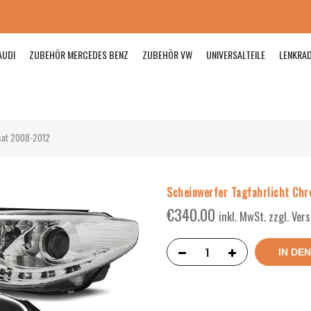
AUDI
ZUBEHÖR MERCEDES BENZ
ZUBEHÖR VW
UNIVERSALTEILE
LENKRA
sat 2008-2012
Scheinwerfer Tagfahrlicht Ch
€
340.00
inkl. MwSt. zzgl. Ve
IN DE