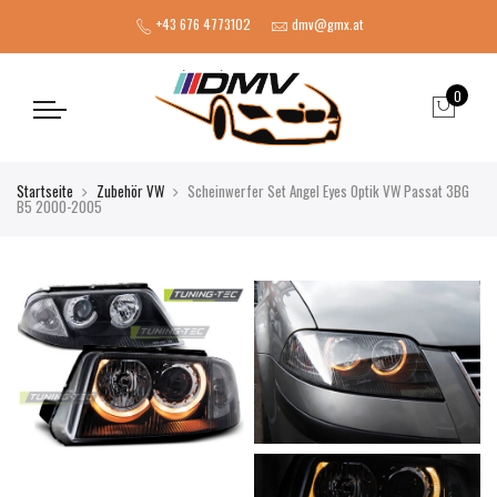
+43 676 4773102
dmv@gmx.at
0
Startseite
Zubehör VW
Scheinwerfer Set Angel Eyes Optik VW Passat 3BG
B5 2000-2005