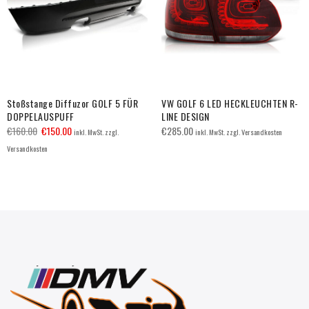
Stoßstange Diffuzor GOLF 5 FÜR
VW GOLF 6 LED HECKLEUCHTEN R-
DOPPELAUSPUFF
LINE DESIGN
€
160.00
€
150.00
€
285.00
inkl. MwSt. zzgl.
inkl. MwSt. zzgl. Versandkosten
Versandkosten