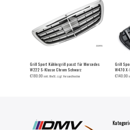
 Mercedes
Grill Sport Kühlergrill passt für Mercedes
Grill Spo
T
W222 S-Klasse Chrom Schwarz
W470 X-
€
180.00
€
140.00
inkl. MwSt. zzgl. Versandkosten
i
Kategori