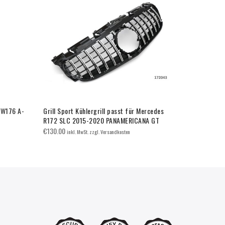
s W176 A-
Grill Sport Kühlergrill passt für Mercedes
Grill Sport 
R172 SLC 2015-2020 PANAMERICANA GT
W210 E-KLA
€
130.00
€
90.00
inkl. MwSt. zzgl. Versandkosten
inkl. 