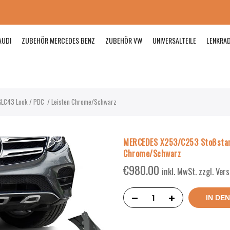
AUDI
ZUBEHÖR MERCEDES BENZ
ZUBEHÖR VW
UNIVERSALTEILE
LENKRA
LC43 Look / PDC / Leisten Chrome/Schwarz
MERCEDES X253/C253 Stoßstan
Chrome/Schwarz
€
980.00
inkl. MwSt. zzgl. Ve
IN DE