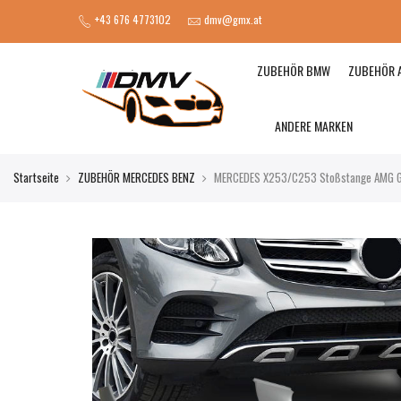
+43 676 4773102
dmv@gmx.at
ZUBEHÖR BMW
ZUBEHÖR 
ANDERE MARKEN
Startseite
ZUBEHÖR MERCEDES BENZ
MERCEDES X253/C253 Stoßstange AMG G