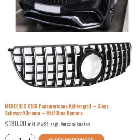
MERCEDES X166 Panamericana Kühlergrill – Glanz
Schwarz/Chrome – Mit/Ohne Kamera
€
180.00
inkl. MwSt. zzgl. Versandkosten
IN DEN WARENKORB