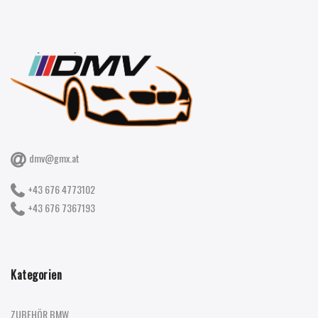
dmv@gmx.at
+43 676 4773102
+43 676 7367193
Kategorien
ZUBEHÖR BMW