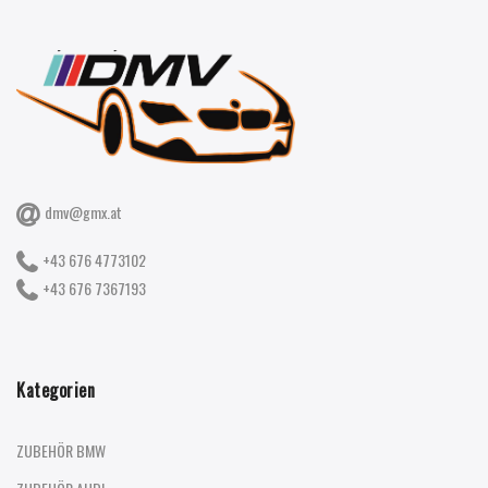
dmv@gmx.at
+43 676 4773102
+43 676 7367193
Kategorien
ZUBEHÖR BMW