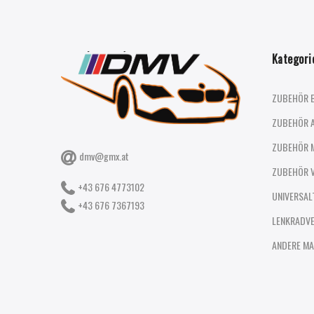
Kategori
ZUBEHÖR 
ZUBEHÖR 
ZUBEHÖR 
dmv@gmx.at
ZUBEHÖR 
+43 676 4773102
UNIVERSAL
+43 676 7367193
LENKRADV
ANDERE MA