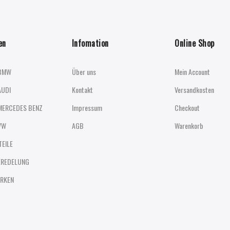
en
Infomation
Online Shop
BMW
Über uns
Mein Account
AUDI
Kontakt
Versandkosten
MERCEDES BENZ
Impressum
Checkout
VW
AGB
Warenkorb
TEILE
EREDELUNG
RKEN