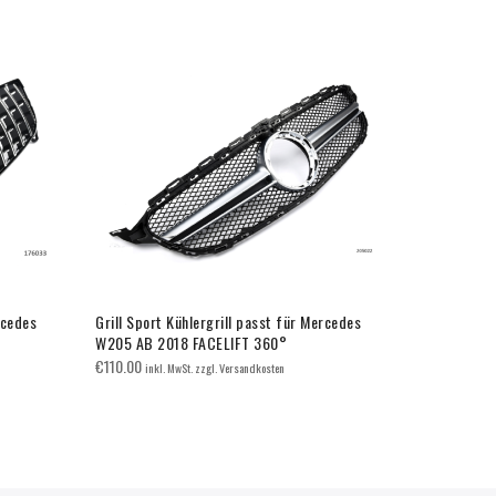
rcedes
Grill Sport Kühlergrill passt für Mercedes
Grill Kühle
W205 AB 2018 FACELIFT 360°
Klasse SILB
€
110.00
€
125.00
inkl. MwSt. zzgl. Versandkosten
inkl.