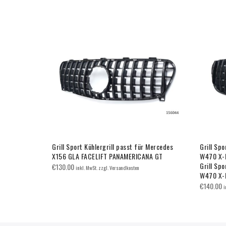
 Mercedes
Grill Sport Kühlergrill passt für Mercedes
Grill Spo
NA GT
X156 GLA FACELIFT PANAMERICANA GT
W470 X-
Grill Spo
€
130.00
inkl. MwSt. zzgl. Versandkosten
W470 X-
€
140.00
i