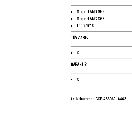
Original AMG G55
Original AMG G63
1990-2018
TÜV / ABE:
X
GARANTIE:
X
Artikelnummer: GCP-463067+A463