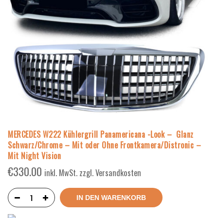
MERCEDES W222 Kühlergrill Panamericana -Look – Glanz
Schwarz/Chrome – Mit oder Ohne Frontkamera/Distronic –
Mit Night Vision
€
330.00
inkl. MwSt. zzgl. Versandkosten
IN DEN WARENKORB