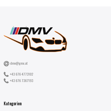
dmv@gmx.at
+43 676 4773102
+43 676 7367193
Kategorien