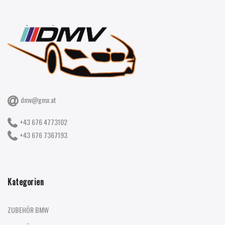
dmv@gmx.at
+43 676 4773102
+43 676 7367193
Kategorien
ZUBEHÖR BMW