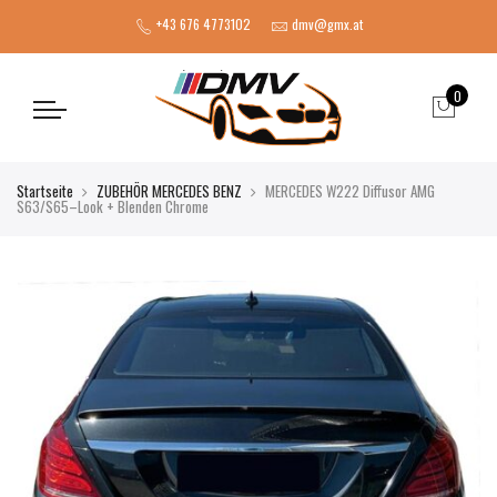
+43 676 4773102
dmv@gmx.at
0
Startseite
ZUBEHÖR MERCEDES BENZ
MERCEDES W222 Diffusor AMG
S63/S65–Look + Blenden Chrome