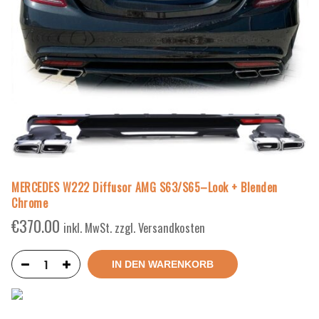
MERCEDES W222 Diffusor AMG S63/S65–Look + Blenden
Chrome
€
370.00
inkl. MwSt. zzgl. Versandkosten
IN DEN WARENKORB