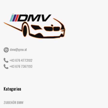
dmv@gmx.at
+43 676 4773102
+43 676 7367193
Kategorien
ZUBEHÖR BMW