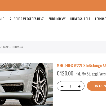
AUDI
ZUBEHÖR MERCEDES BENZ
ZUBEHÖR VW
UNIVERSALTEILE
LENKRA
65 Look – PDC/SRA
MERCEDES W221 Stoßstange A
€
420.00
inkl. MwSt. zzgl. Ve
IN DE