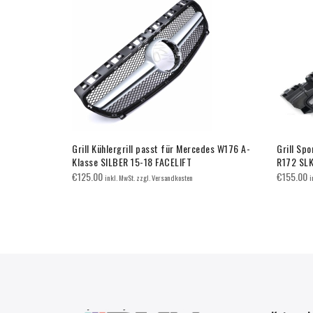
 Mercedes
Grill Kühlergrill passt für Mercedes W176 A-
Grill Spo
CANA GT
Klasse SILBER 15-18 FACELIFT
R172 SL
€
125.00
€
155.00
inkl. MwSt. zzgl. Versandkosten
i