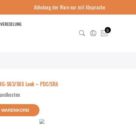
Abholung der Ware nur mit Absprache
DVEREDELUNG
0
MG-S63/S65 Look – PDC/SRA
rsandkosten
N WARENKORB