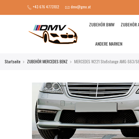
+43 676 4773102
dmv@gmx.at
ZUBEHÖR BMW
ZUBEHÖR 
ANDERE MARKEN
Startseite
ZUBEHÖR MERCEDES BENZ
MERCEDES W221 Stoßstange AMG-S63/S