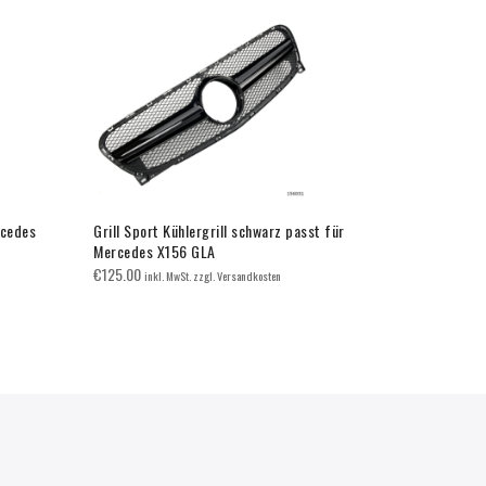
rcedes
Grill Sport Kühlergrill schwarz passt für
Xenon Lamp
Mercedes X156 GLA
€
14.95
inkl. M
€
125.00
inkl. MwSt. zzgl. Versandkosten