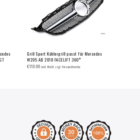
rcedes
Grill Sport Kühlergrill passt für Mercedes
Grill Sport 
GT
W205 AB 2018 FACELIFT 360°
W447 VITO 
€
110.00
€
140.00
inkl. MwSt. zzgl. Versandkosten
inkl.