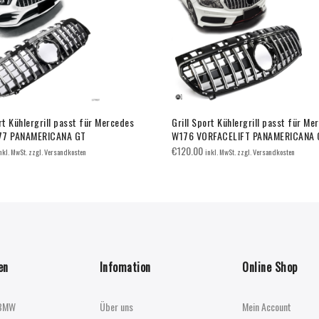
rt Kühlergrill passt für Mercedes
Grill Sport Kühlergrill passt für Me
77 PANAMERICANA GT
W176 VORFACELIFT PANAMERICANA 
€
120.00
nkl. MwSt. zzgl. Versandkosten
inkl. MwSt. zzgl. Versandkosten
en
Infomation
Online Shop
BMW
Über uns
Mein Account