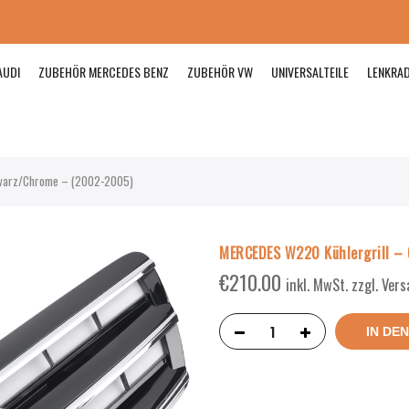
AUDI
ZUBEHÖR MERCEDES BENZ
ZUBEHÖR VW
UNIVERSALTEILE
LENKRA
hwarz/Chrome – (2002-2005)
MERCEDES W220 Kühlergrill –
€
210.00
inkl. MwSt. zzgl. Ver
IN DE