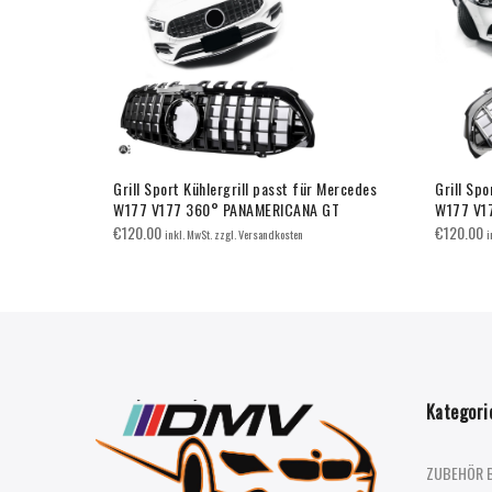
Grill Sport Kühlergrill passt für Mercedes
Grill Spo
W177 V177 360° PANAMERICANA GT
W177 V1
€
120.00
€
120.00
inkl. MwSt. zzgl. Versandkosten
i
Kategori
ZUBEHÖR 