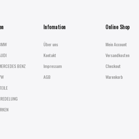
en
Infomation
Online Shop
BMW
Über uns
Mein Account
AUDI
Kontakt
Versandkosten
MERCEDES BENZ
Impressum
Checkout
VW
AGB
Warenkorb
TEILE
EREDELUNG
RKEN