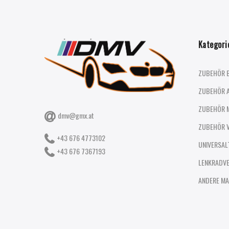
Kategori
ZUBEHÖR 
ZUBEHÖR 
ZUBEHÖR 
dmv@gmx.at
ZUBEHÖR 
+43 676 4773102
UNIVERSAL
+43 676 7367193
LENKRADV
ANDERE MA