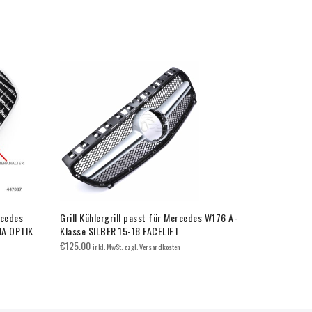
rcedes
Grill Kühlergrill passt für Mercedes W176 A-
Grill Sport 
A OPTIK
Klasse SILBER 15-18 FACELIFT
W210 E-KLA
€
125.00
€
90.00
inkl. MwSt. zzgl. Versandkosten
inkl. 