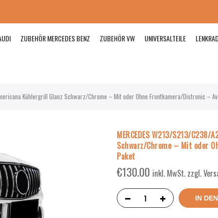
AUDI
ZUBEHÖR MERCEDES BENZ
ZUBEHÖR VW
UNIVERSALTEILE
LENKRA
cana Kühlergrill Glanz Schwarz/Chrome – Mit oder Ohne Frontkamera/Distronic – Av
MERCEDES W213/S213/C238/A23
Schwarz/Chrome – Mit oder Oh
Paket
€
130.00
inkl. MwSt. zzgl. Ver
IN DE