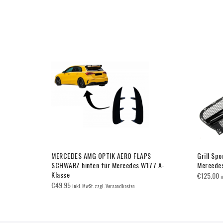
 Mercedes
MERCEDES AMG OPTIK AERO FLAPS
Grill Spo
T
SCHWARZ hinten für Mercedes W177 A-
Mercede
Klasse
€
125.00
i
€
49.95
inkl. MwSt. zzgl. Versandkosten