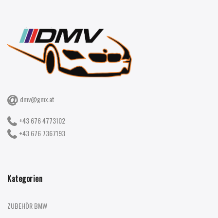
dmv@gmx.at
+43 676 4773102
+43 676 7367193
Kategorien
ZUBEHÖR BMW