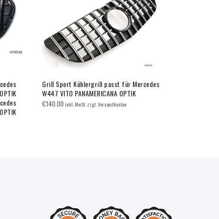
rcedes
Grill Sport Kühlergrill passt für Mercedes
Grill Sport 
OPTIK
W447 VITO PANAMERICANA OPTIK
W177 V177 
rcedes
€
140.00
€
120.00
inkl. MwSt. zzgl. Versandkosten
inkl.
OPTIK