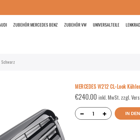
AUDI
ZUBEHÖR MERCEDES BENZ
ZUBEHÖR VW
UNIVERSALTEILE
LENKRA
z Schwarz
MERCEDES W212 CL-Look Kühler
€
240.00
inkl. MwSt. zzgl. Ve
IN DE