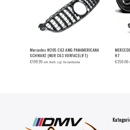
 Mercedes
Mercedes W205 C63 AMG PANAMERICANA
MERCEDE
T OPTIK
SCHWARZ (NUR C63 VORFACELIFT)
H7
€
199.95
€
250.00
inkl. MwSt. zzgl. Versandkosten
Kategori