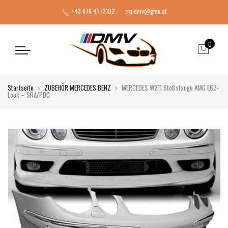
+43 676 4773102
dmv@gmx.at
0
Startseite
ZUBEHÖR MERCEDES BENZ
MERCEDES W211 Stoßstange AMG E63-
Look – SRA/PDC