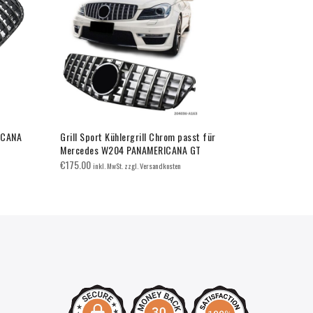
ICANA
Grill Sport Kühlergrill Chrom passt für
Grill Kühle
Mercedes W204 PANAMERICANA GT
Klasse SILB
€
175.00
€
125.00
inkl. MwSt. zzgl. Versandkosten
inkl.