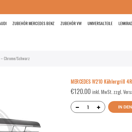
AUDI
ZUBEHÖR MERCEDES BENZ
ZUBEHÖR VW
UNIVERSALTEILE
LENKRA
k – Chrome/Schwarz
MERCEDES W210 Kühlergrill 4
€
120.00
inkl. MwSt. zzgl. Ver
IN DE