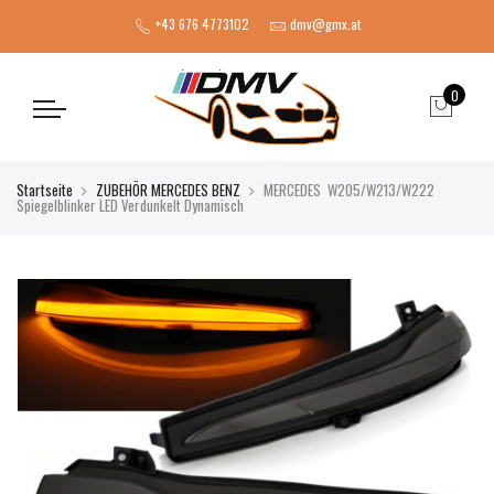
+43 676 4773102
dmv@gmx.at
0
Startseite
ZUBEHÖR MERCEDES BENZ
MERCEDES W205/W213/W222
Spiegelblinker LED Verdunkelt Dynamisch