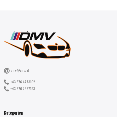
dmv@gmx.at
+43 676 4773102
+43 676 7367193
Kategorien