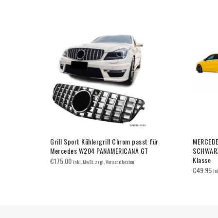
 Mercedes
Grill Sport Kühlergrill Chrom passt für
MERCEDE
NA GT
Mercedes W204 PANAMERICANA GT
SCHWARZ 
Klasse
€
175.00
inkl. MwSt. zzgl. Versandkosten
€
49.95
in