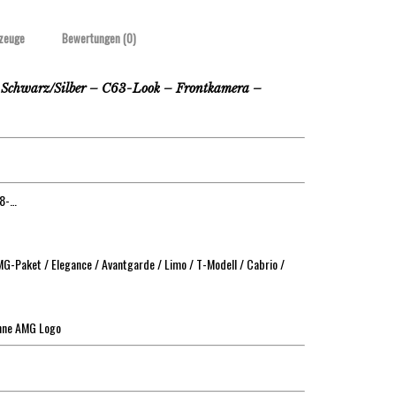
zeuge
Bewertungen (0)
chwarz/Silber – C63-Look – Frontkamera –
18-…
-Paket / Elegance / Avantgarde / Limo / T-Modell / Cabrio /
hne AMG Logo