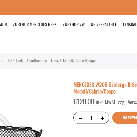
AUDI
ZUBEHÖR MERCEDES BENZ
ZUBEHÖR VW
UNIVERSALTEILE
LENKRA
ber – C63-Look – Frontkamera – Limo/T-Modell/Cabrio/Coupe
MERCEDES W205 Kühlergrill Sc
Modell/Cabrio/Coupe
€
120.00
inkl. MwSt. zzgl. Ver
IN DE