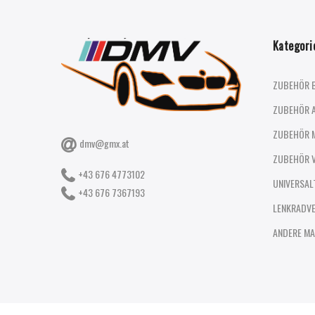
Kategori
ZUBEHÖR 
ZUBEHÖR 
ZUBEHÖR 
dmv@gmx.at
ZUBEHÖR 
+43 676 4773102
UNIVERSAL
+43 676 7367193
LENKRADV
ANDERE MA