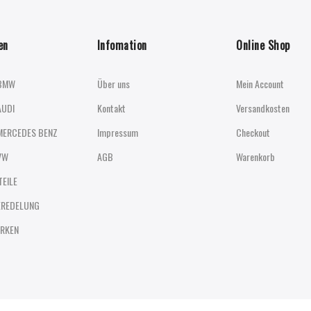
en
Infomation
Online Shop
BMW
Über uns
Mein Account
AUDI
Kontakt
Versandkosten
MERCEDES BENZ
Impressum
Checkout
VW
AGB
Warenkorb
TEILE
EREDELUNG
RKEN