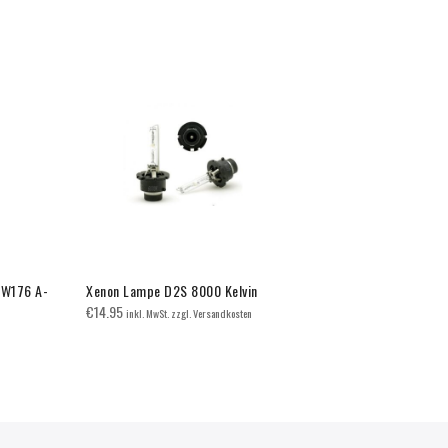
s W176 A-
Xenon Lampe D2S 8000 Kelvin
Grill Sport 
W177 V177 
€
14.95
inkl. MwSt. zzgl. Versandkosten
€
120.00
inkl.