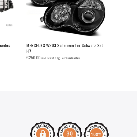
rcedes
MERCEDES W203 Scheinwerfer Schwarz Set
Grill Sport 
H7
W210 E-KLA
€
250.00
€
90.00
inkl. MwSt. zzgl. Versandkosten
inkl. 