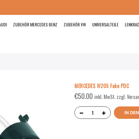
AUDI
ZUBEHÖR MERCEDES BENZ
ZUBEHÖR VW
UNIVERSALTEILE
LENKRA
MERCEDES W205 Fake PDC
€
50.00
inkl. MwSt. zzgl. Vers
IN DE