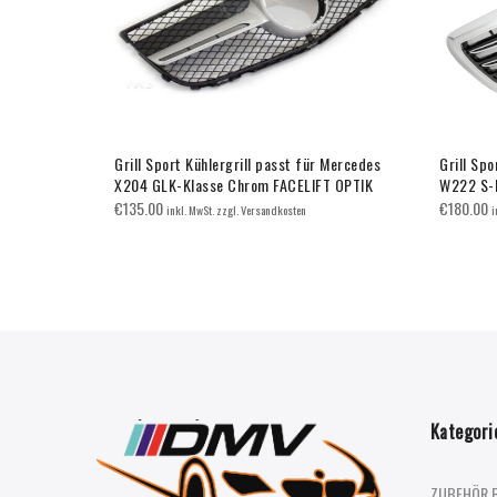
 Mercedes
Grill Sport Kühlergrill passt für Mercedes
Grill Spo
 GT
X204 GLK-Klasse Chrom FACELIFT OPTIK
W222 S-
€
135.00
€
180.00
inkl. MwSt. zzgl. Versandkosten
i
Kategori
ZUBEHÖR 