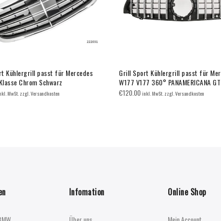
rt Kühlergrill passt für Mercedes
Grill Sport Kühlergrill passt für Me
Klasse Chrom Schwarz
W177 V177 360° PANAMERICANA GT
€
120.00
nkl. MwSt. zzgl. Versandkosten
inkl. MwSt. zzgl. Versandkosten
en
Infomation
Online Shop
BMW
Über uns
Mein Account