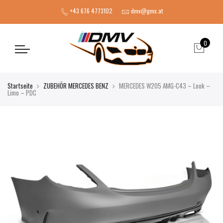
+43 676 4773102
dmv@gmx.at
0
Startseite
ZUBEHÖR MERCEDES BENZ
MERCEDES W205 AMG-C43 – Look –
Limo – PDC