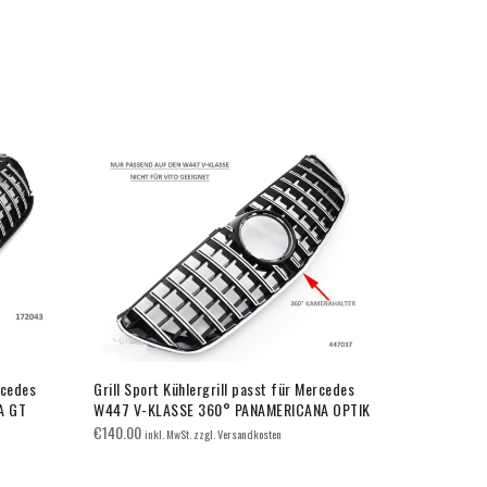
rcedes
Grill Sport Kühlergrill passt für Mercedes
Grill Sport 
A GT
W447 V-KLASSE 360° PANAMERICANA OPTIK
W205 AB 20
€
140.00
€
110.00
inkl. MwSt. zzgl. Versandkosten
inkl.