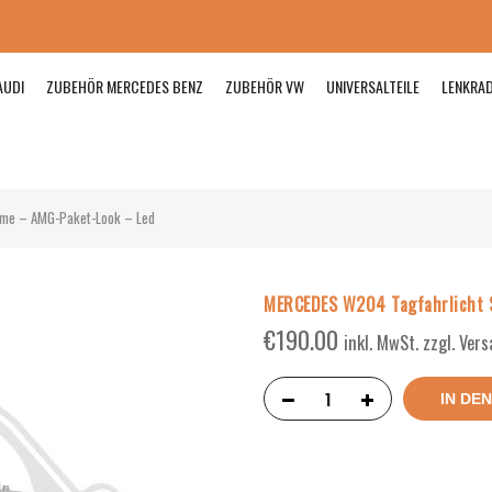
AUDI
ZUBEHÖR MERCEDES BENZ
ZUBEHÖR VW
UNIVERSALTEILE
LENKRA
me – AMG-Paket-Look – Led
MERCEDES W204 Tagfahrlicht 
€
190.00
inkl. MwSt. zzgl. Ver
IN DE