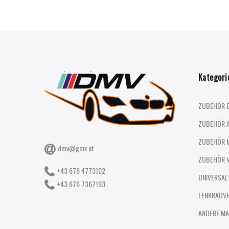
Kategori
ZUBEHÖR 
ZUBEHÖR 
ZUBEHÖR 
dmv@gmx.at
ZUBEHÖR 
+43 676 4773102
UNIVERSAL
+43 676 7367193
LENKRADV
ANDERE MA