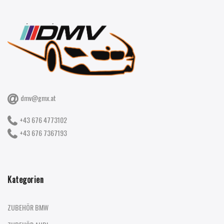
dmv@gmx.at
+43 676 4773102
+43 676 7367193
Kategorien
ZUBEHÖR BMW