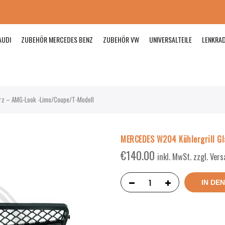
AUDI
ZUBEHÖR MERCEDES BENZ
ZUBEHÖR VW
UNIVERSALTEILE
LENKRA
rz – AMG-Look -Limo/Coupe/T-Modell
MERCEDES W204 Kühlergrill Gl
€
140.00
inkl. MwSt. zzgl. Ver
IN DE