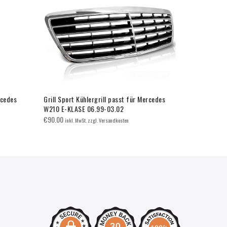
rcedes
Grill Sport Kühlergrill passt für Mercedes
Grill Sport 
W210 E-KLASE 06.99-03.02
W222 S-Kla
€
90.00
€
180.00
inkl. MwSt. zzgl. Versandkosten
inkl.