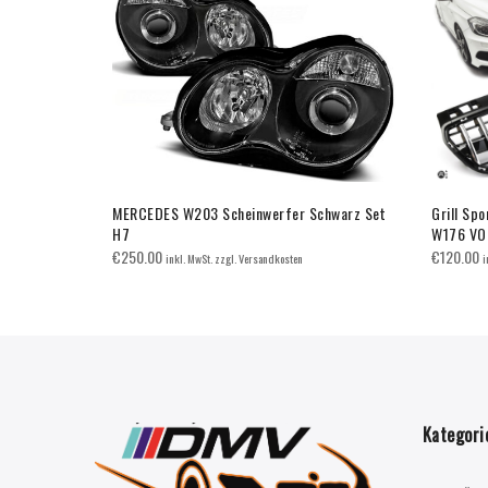
edes W176 A-
MERCEDES W203 Scheinwerfer Schwarz Set
Grill Spo
H7
W176 VO
€
250.00
€
120.00
inkl. MwSt. zzgl. Versandkosten
i
Kategori