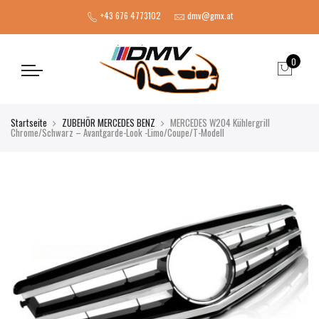
+43 676 4773102
dmv@gmx.at
0
Startseite
ZUBEHÖR MERCEDES BENZ
MERCEDES W204 Kühlergrill
Chrome/Schwarz – Avantgarde-Look -Limo/Coupe/T-Modell