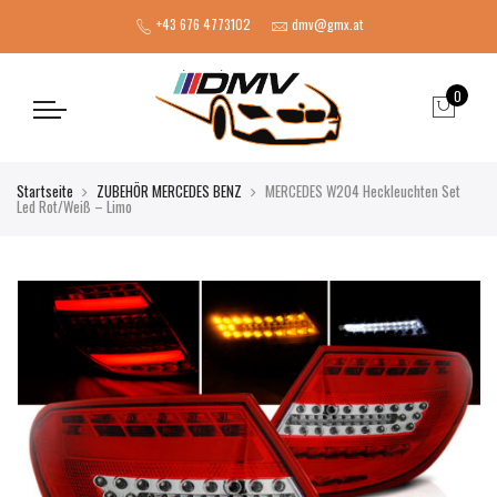
+43 676 4773102
dmv@gmx.at
0
Startseite
ZUBEHÖR MERCEDES BENZ
MERCEDES W204 Heckleuchten Set
Led Rot/Weiß – Limo