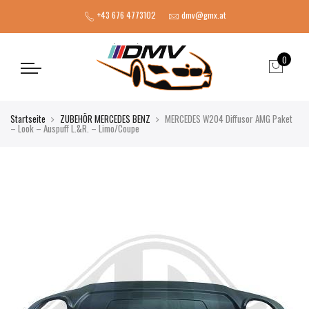
+43 676 4773102
dmv@gmx.at
0
Startseite
ZUBEHÖR MERCEDES BENZ
MERCEDES W204 Diffusor AMG Paket
– Look – Auspuff L.&R. – Limo/Coupe