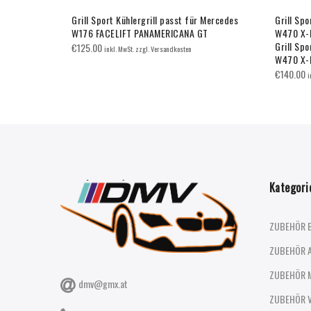
PS
Grill Sport Kühlergrill passt für Mercedes
Grill Spo
177 A-
W176 FACELIFT PANAMERICANA GT
W470 X-
Grill Spo
€
125.00
inkl. MwSt. zzgl. Versandkosten
W470 X-
€
140.00
i
Kategori
ZUBEHÖR 
ZUBEHÖR 
ZUBEHÖR 
dmv@gmx.at
ZUBEHÖR 