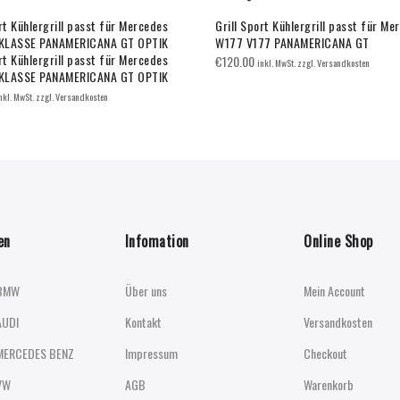
rt Kühlergrill passt für Mercedes
Grill Sport Kühlergrill passt für Me
KLASSE PANAMERICANA GT OPTIK
W177 V177 PANAMERICANA GT
rt Kühlergrill passt für Mercedes
€
120.00
inkl. MwSt. zzgl. Versandkosten
KLASSE PANAMERICANA GT OPTIK
nkl. MwSt. zzgl. Versandkosten
en
Infomation
Online Shop
BMW
Über uns
Mein Account
AUDI
Kontakt
Versandkosten
MERCEDES BENZ
Impressum
Checkout
VW
AGB
Warenkorb