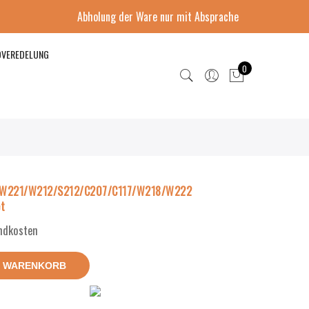
Abholung der Ware nur mit Absprache
DVEREDELUNG
0
W221/W212/S212/C207/C117/W218/W222
t
andkosten
N WARENKORB