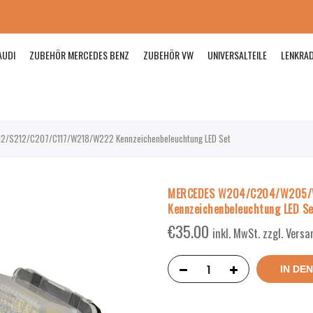
AUDI
ZUBEHÖR MERCEDES BENZ
ZUBEHÖR VW
UNIVERSALTEILE
LENKRA
S212/C207/C117/W218/W222 Kennzeichenbeleuchtung LED Set
MERCEDES W204/C204/W205/
Kennzeichenbeleuchtung LED Se
€
35.00
inkl. MwSt. zzgl. Vers
IN DE