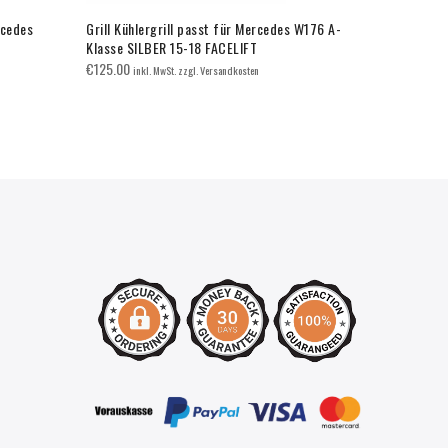
rcedes
Grill Kühlergrill passt für Mercedes W176 A-
MERCEDES W
Klasse SILBER 15-18 FACELIFT
H7
€
125.00
€
250.00
inkl. MwSt. zzgl. Versandkosten
inkl