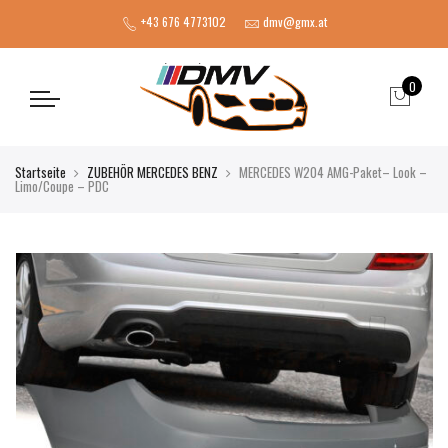
+43 676 4773102
dmv@gmx.at
0
Startseite
ZUBEHÖR MERCEDES BENZ
MERCEDES W204 AMG-Paket– Look –
Limo/Coupe – PDC