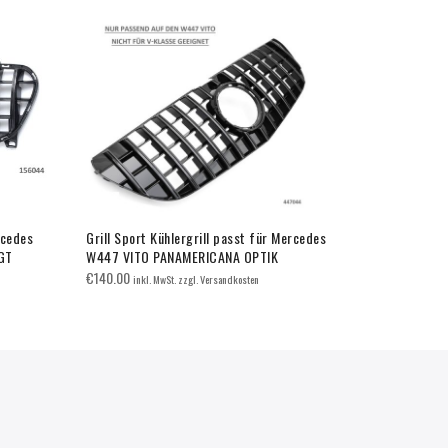
rcedes
Grill Sport Kühlergrill passt für Mercedes
Grill Sport 
GT
W447 VITO PANAMERICANA OPTIK
W222 S-Kla
€
140.00
€
180.00
inkl. MwSt. zzgl. Versandkosten
inkl.