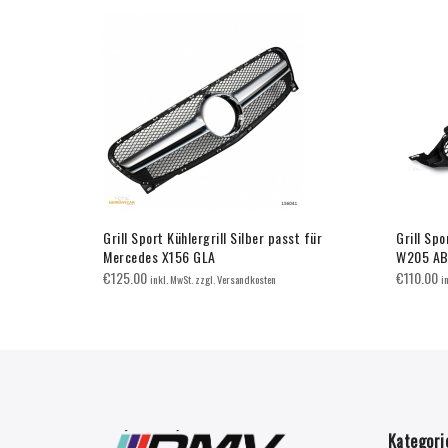
 Mercedes
Grill Sport Kühlergrill Silber passt für
Grill Spo
a GT
Mercedes X156 GLA
W205 AB
€
125.00
€
110.00
inkl. MwSt. zzgl. Versandkosten
i
Kategori