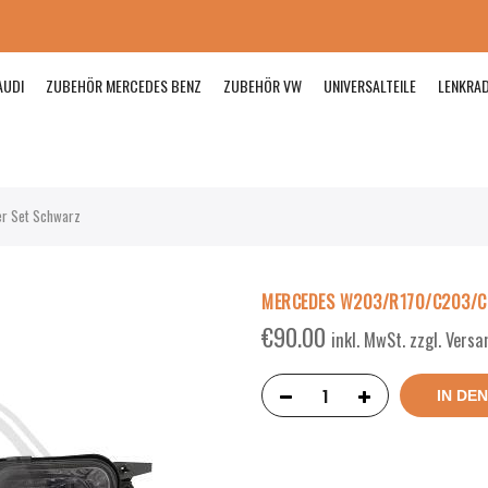
AUDI
ZUBEHÖR MERCEDES BENZ
ZUBEHÖR VW
UNIVERSALTEILE
LENKRA
r Set Schwarz
MERCEDES W203/R170/C203/C2
€
90.00
inkl. MwSt. zzgl. Vers
IN DE