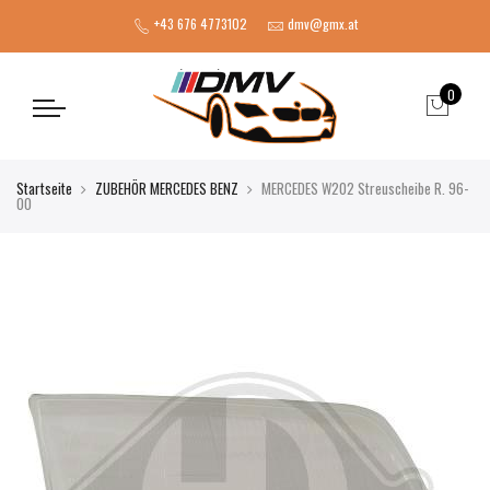
+43 676 4773102
dmv@gmx.at
0
Startseite
ZUBEHÖR MERCEDES BENZ
MERCEDES W202 Streuscheibe R. 96-
00