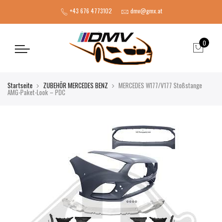
+43 676 4773102
dmv@gmx.at
0
Startseite
ZUBEHÖR MERCEDES BENZ
MERCEDES W177/V177 Stoßstange
AMG-Paket-Look – PDC