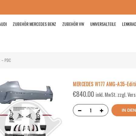
AUDI
ZUBEHÖR MERCEDES BENZ
ZUBEHÖR VW
UNIVERSALTEILE
LENKRA
k – PDC
MERCEDES W177 AMG-A35-Editi
€
840.00
inkl. MwSt. zzgl. Ve
IN DE