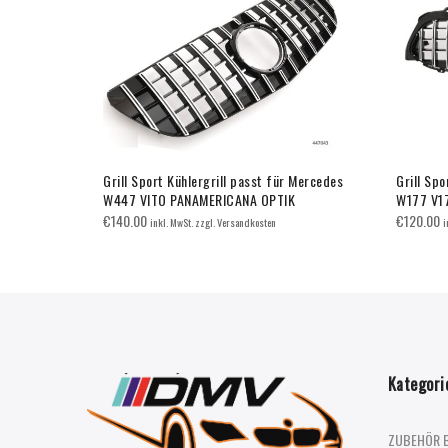
 Mercedes
Grill Sport Kühlergrill passt für Mercedes
Grill Spo
K
W447 VITO PANAMERICANA OPTIK
W177 V1
€
140.00
€
120.00
inkl. MwSt. zzgl. Versandkosten
i
Kategori
ZUBEHÖR 