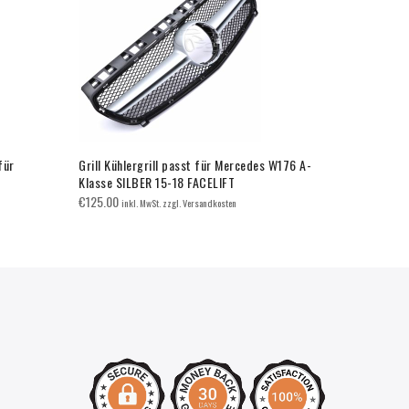
für
Grill Kühlergrill passt für Mercedes W176 A-
Grill Sport 
Klasse SILBER 15-18 FACELIFT
W470 X-KLA
€
125.00
€
140.00
inkl. MwSt. zzgl. Versandkosten
inkl.